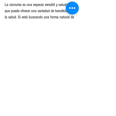
La cúrcuma es una especia versátil y saludable 
que puede ofrecer una variedad de beneficios para 
la salud. Si está buscando una forma natural de 
mejorar su salud, la cúrcuma es una excelente 
opción.
Vida Sana
Ver todo
Entradas recientes