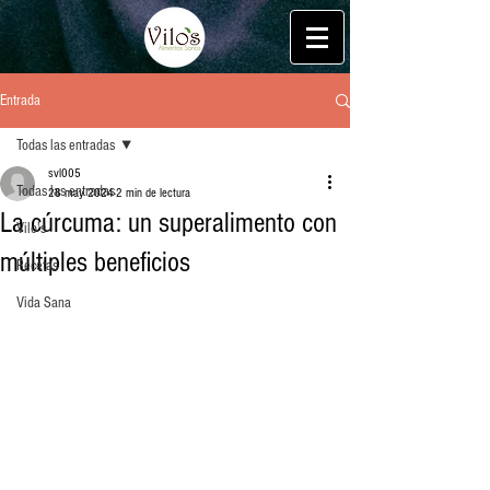
Entrada
Todas las entradas
svl005
Todas las entradas
28 may 2024
2 min de lectura
La cúrcuma: un superalimento con
Vilo's
múltiples beneficios
Recetas
Vida Sana